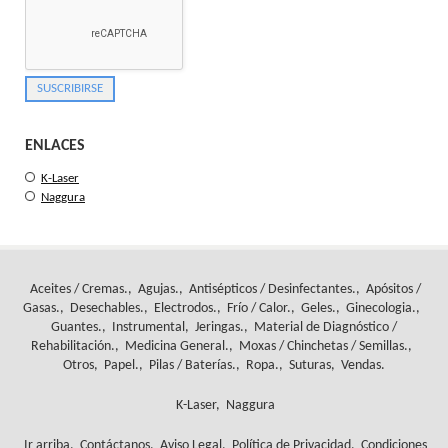
ENLACES
K-Laser
Naggura
Aceites / Cremas.
Agujas.
Antisépticos / Desinfectantes.
Apósitos /
Gasas.
Desechables.
Electrodos.
Frío / Calor.
Geles.
Ginecologia.
Guantes.
Instrumental
Jeringas.
Material de Diagnóstico /
Rehabilitación.
Medicina General.
Moxas / Chinchetas / Semillas.
Otros
Papel.
Pilas / Baterías.
Ropa.
Suturas
Vendas.
K-Laser
Naggura
Ir arriba
Contáctanos
Aviso Legal
Política de Privacidad
Condiciones