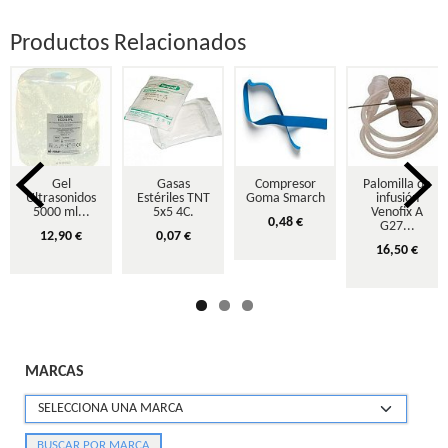
Productos Relacionados
Gel
Gasas
Compresor
Palomilla de
Ultrasonidos
Estériles TNT
Goma Smarch
infusión
5000 ml...
5x5 4C.
Venofix A
0,48 €
G27...
12,90 €
0,07 €
16,50 €
MARCAS