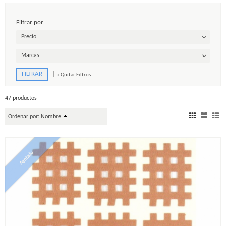
Filtrar por
Precio
Marcas
|
x Quitar Filtros
47 productos
Ordenar por:
Nombre
Agotado