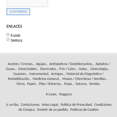
ENLACES
K-Laser
Naggura
Aceites / Cremas.
Agujas.
Antisépticos / Desinfectantes.
Apósitos /
Gasas.
Desechables.
Electrodos.
Frío / Calor.
Geles.
Ginecologia.
Guantes.
Instrumental
Jeringas.
Material de Diagnóstico /
Rehabilitación.
Medicina General.
Moxas / Chinchetas / Semillas.
Otros
Papel.
Pilas / Baterías.
Ropa.
Suturas
Vendas.
K-Laser
Naggura
Ir arriba
Contáctanos
Aviso Legal
Política de Privacidad
Condiciones
de Compra
Desistir de un pedido
Políticas de Cookies