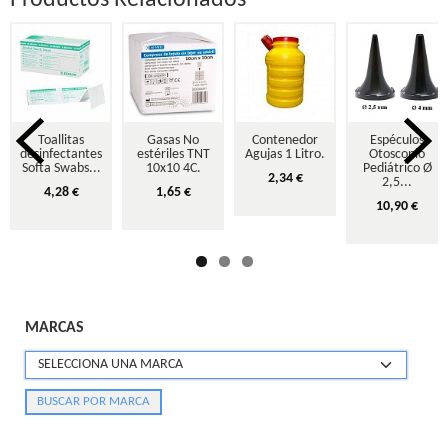
Productos Relacionados
Toallitas
Gasas No
Contenedor
Espéculos
desinfectantes
estériles TNT
Agujas 1 Litro.
Otoscopio
Softa Swabs...
10x10 4C.
Pediátrico Ø
2,34 €
2,5...
4,28 €
1,65 €
10,90 €
MARCAS