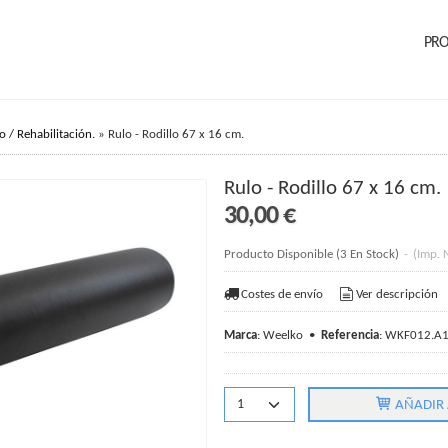
PR
o / Rehabilitación.
»
Rulo - Rodillo 67 x 16 cm.
Rulo - Rodillo 67 x 16 cm.
30,00 €
Producto Disponible
(3 En Stock)
-
(Imp. 
Costes de envío
Ver descripción
Marca
:
Weelko
•
Referencia
:
WKF012.A
AÑADIR 