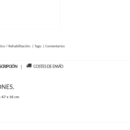
ico / Rehabilitación.
|
Tags:
|
Comentarios
SCRIPCIÓN
COSTES DE ENVÍO
ONES.
: 67 x 16 cm.