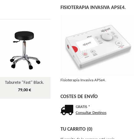
FISIOTERAPIA INVASIVA APSE4.
Fisioterapia Invasiva APSe4.
Taburete "Fast" Black.
Portes.
Espéculos 
79,00 €
210,00 €
COSTES DE ENVÍO
GRATIS *
Consultar Destinos
TU CARRITO (0)