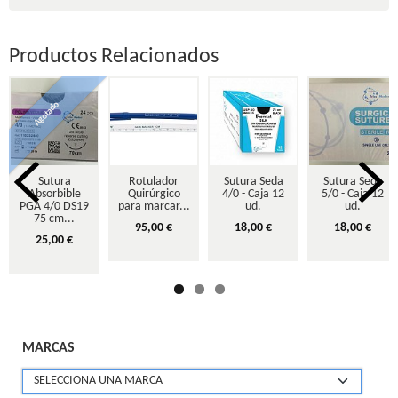
Productos Relacionados
Agotado
Sutura
Rotulador
Sutura Seda
Sutura Seda
Absorbible
Quirúrgico
4/0 - Caja 12
5/0 - Caja 12
PGA 4/0 DS19
para marcar...
ud.
ud.
75 cm...
95,00 €
18,00 €
18,00 €
25,00 €
MARCAS