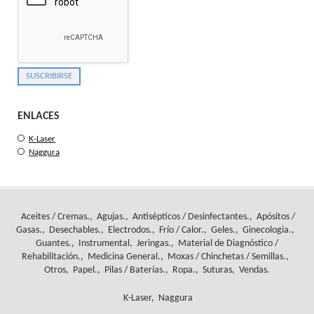
ENLACES
K-Laser
Naggura
Aceites / Cremas.
Agujas.
Antisépticos / Desinfectantes.
Apósitos /
Gasas.
Desechables.
Electrodos.
Frío / Calor.
Geles.
Ginecologia.
Guantes.
Instrumental
Jeringas.
Material de Diagnóstico /
Rehabilitación.
Medicina General.
Moxas / Chinchetas / Semillas.
Otros
Papel.
Pilas / Baterías.
Ropa.
Suturas
Vendas.
K-Laser
Naggura