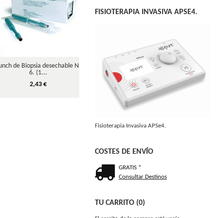
FISIOTERAPIA INVASIVA APSE4.
unch de Biopsia desechable Nº
APSe4 Fisioterapia Invasiva.
Papel 
6. (1...
C
2.800,00 €
2,43 €
Fisioterapia Invasiva APSe4.
COSTES DE ENVÍO
GRATIS *
Consultar Destinos
TU CARRITO (0)