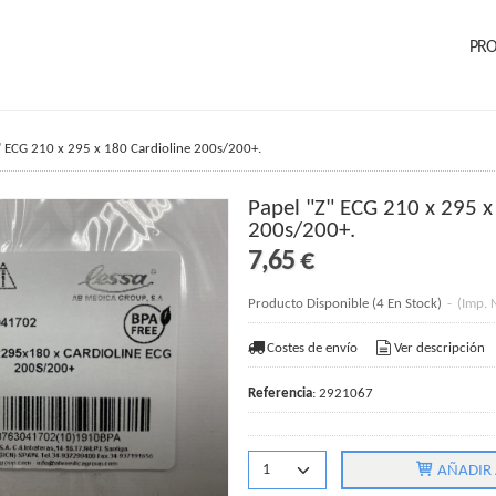
PR
" ECG 210 x 295 x 180 Cardioline 200s/200+.
Papel "Z" ECG 210 x 295 x
200s/200+.
7,65 €
Producto Disponible
(4 En Stock)
-
(Imp. 
Costes de envío
Ver descripción
Referencia
:
2921067
AÑADIR 