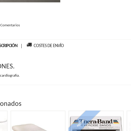
|
Comentarios
SCRIPCIÓN
COSTES DE ENVÍO
ONES.
cardiografia.
ionados
Agotado