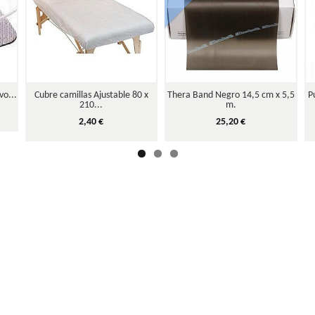
o...
Cubre camillas Ajustable 80 x
Thera Band Negro 14,5 cm x 5,5
P
210...
m.
2,40 €
25,20 €