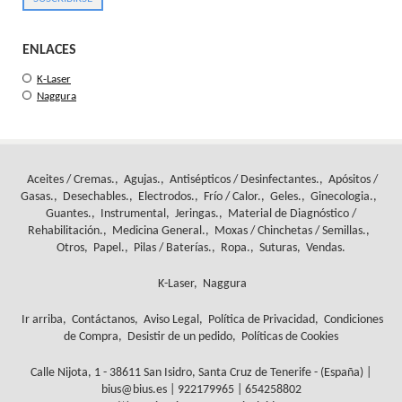
ENLACES
K-Laser
Naggura
Aceites / Cremas.
Agujas.
Antisépticos / Desinfectantes.
Apósitos /
Gasas.
Desechables.
Electrodos.
Frío / Calor.
Geles.
Ginecologia.
Guantes.
Instrumental
Jeringas.
Material de Diagnóstico /
Rehabilitación.
Medicina General.
Moxas / Chinchetas / Semillas.
Otros
Papel.
Pilas / Baterías.
Ropa.
Suturas
Vendas.
K-Laser
Naggura
Ir arriba
Contáctanos
Aviso Legal
Política de Privacidad
Condiciones
de Compra
Desistir de un pedido
Políticas de Cookies
Calle Nijota, 1 - 38611 San Isidro, Santa Cruz de Tenerife - (España) |
bius@bius.es |
922179965
|
654258802