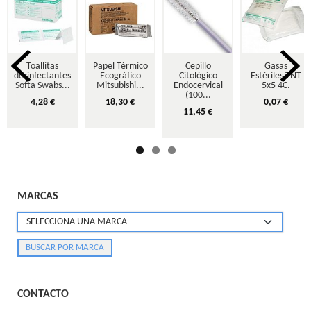
Toallitas
Papel Térmico
Cepillo
Gasas
desinfectantes
Ecográfico
Citológico
Estériles TNT
Softa Swabs...
Mitsubishi...
Endocervical
5x5 4C.
(100...
4,28 €
18,30 €
0,07 €
11,45 €
MARCAS
CONTACTO