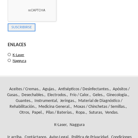
ENLACES
K-Laser
Naggura
Aceites / Cremas.
Agujas.
Antisépticos / Desinfectantes.
Apósitos /
Gasas.
Desechables.
Electrodos.
Frío / Calor.
Geles.
Ginecologia.
Guantes.
Instrumental
Jeringas.
Material de Diagnóstico /
Rehabilitación.
Medicina General.
Moxas / Chinchetas / Semillas.
Otros
Papel.
Pilas / Baterías.
Ropa.
Suturas
Vendas.
K-Laser
Naggura
Ir arriba
Contáctanos
Aviso Legal
Política de Privacidad
Condiciones