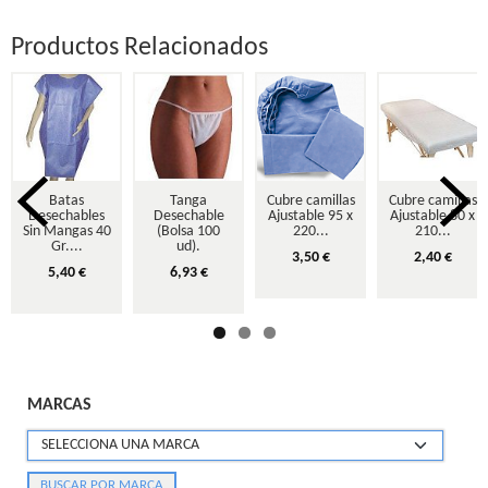
Productos Relacionados
Batas
Tanga
Cubre camillas
Cubre camillas
Desechables
Desechable
Ajustable 95 x
Ajustable 80 x
Sin Mangas 40
(Bolsa 100
220...
210...
Gr....
ud).
3,50 €
2,40 €
5,40 €
6,93 €
MARCAS