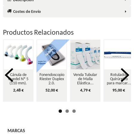
Descripción
Costes de Envío
Productos Relacionados
Agotado
Cánula de
Fonendoscopio
Venda Tubular
Rotulador
Guedel Nº 5
Riester Duplex
de Malla
Quirúrgico
(110 mm).
2.0.
Elástica...
para marcar...
2,48 €
52,00 €
4,79 €
95,00 €
MARCAS