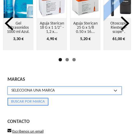
Agotado
Gel
Aguja Sterican
Aguja Sterican
Otoscopio
Ultrasonidos
18 G x 1 1/2" -
25 G x 5/8
Riester e-
1000 ml Azul.
1,2 x...
0.50 x 16...
scope®.
3,30 €
4,90 €
5,20 €
61,00 €
MARCAS
CONTACTO
Escríbenos un email