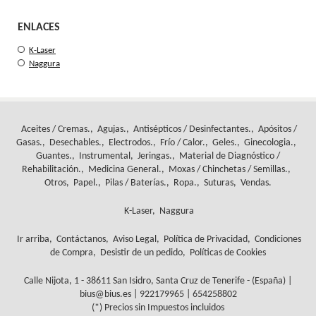
ENLACES
K-Laser
Naggura
Aceites / Cremas.
Agujas.
Antisépticos / Desinfectantes.
Apósitos /
Gasas.
Desechables.
Electrodos.
Frío / Calor.
Geles.
Ginecologia.
Guantes.
Instrumental
Jeringas.
Material de Diagnóstico /
Rehabilitación.
Medicina General.
Moxas / Chinchetas / Semillas.
Otros
Papel.
Pilas / Baterías.
Ropa.
Suturas
Vendas.
K-Laser
Naggura
Ir arriba
Contáctanos
Aviso Legal
Política de Privacidad
Condiciones
de Compra
Desistir de un pedido
Políticas de Cookies
Calle Nijota, 1 - 38611 San Isidro, Santa Cruz de Tenerife - (España) |
bius@bius.es |
922179965
|
654258802
(*) Precios sin Impuestos incluidos