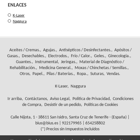
ENLACES
K-Laser
Naggura
Aceites / Cremas.
Agujas.
Antisépticos / Desinfectantes.
Apósitos /
Gasas.
Desechables.
Electrodos.
Frío / Calor.
Geles.
Ginecologia.
Guantes.
Instrumental
Jeringas.
Material de Diagnóstico /
Rehabilitación.
Medicina General.
Moxas / Chinchetas / Semillas.
Otros
Papel.
Pilas / Baterías.
Ropa.
Suturas
Vendas.
K-Laser
Naggura
Ir arriba
Contáctanos
Aviso Legal
Política de Privacidad
Condiciones
de Compra
Desistir de un pedido
Políticas de Cookies
Calle Nijota, 1 - 38611 San Isidro, Santa Cruz de Tenerife - (España) |
bius@bius.es |
922179965
|
654258802
(*) Precios sin Impuestos incluidos