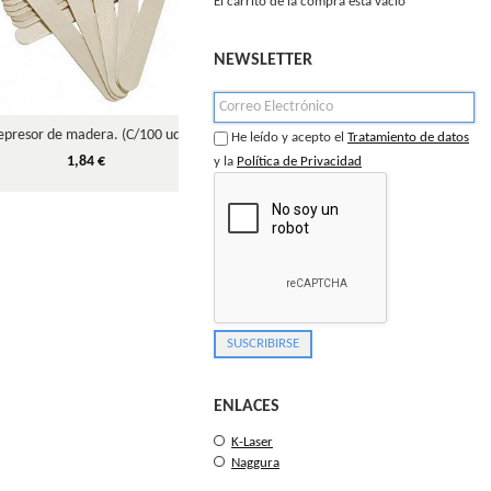
El carrito de la compra está vacío
NEWSLETTER
epresor de madera. (C/100 ud)
Cánula de Guedel Nº 3 (90 mm).
Campo Quir
He leído y acepto el
Tratamiento de datos
1,84 €
2,48 €
y la
Política de Privacidad
ENLACES
K-Laser
Naggura