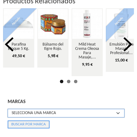
Productos Relacionados
Agotado
Agotado
Parafina
Bálsamo del
Mild Heat
Emulsión Para
Bloque 5 Kg.
tigre Rojo.
Crema Oleosa
Masaje
Para
Profesional...
49,50 €
5,98 €
Masaje,...
15,00 €
9,95 €
MARCAS