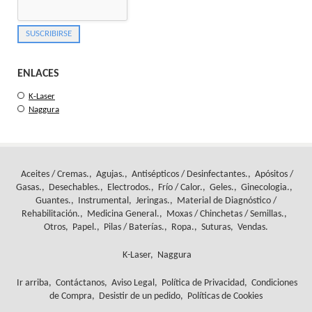
ENLACES
K-Laser
Naggura
Aceites / Cremas.
Agujas.
Antisépticos / Desinfectantes.
Apósitos /
Gasas.
Desechables.
Electrodos.
Frío / Calor.
Geles.
Ginecologia.
Guantes.
Instrumental
Jeringas.
Material de Diagnóstico /
Rehabilitación.
Medicina General.
Moxas / Chinchetas / Semillas.
Otros
Papel.
Pilas / Baterías.
Ropa.
Suturas
Vendas.
K-Laser
Naggura
Ir arriba
Contáctanos
Aviso Legal
Política de Privacidad
Condiciones
de Compra
Desistir de un pedido
Políticas de Cookies