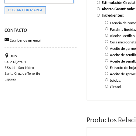
Estimulación Circulat
Ahorro Garantizado:
Ingredientes:
Esencia de rome
Parafina líquida
CONTACTO
Alcohol cetílico.
Escríbenos un email
Cera microcrist
Aceite de germen
Aceite de semill
BIUS
Aceite de semill
Calle Nijota, 1
Extracto de hoja
38611 - San Isidro
Santa Cruz de Tenerife
Aceite de germen
España
Jojoba.
Girasol.
Productos Relac