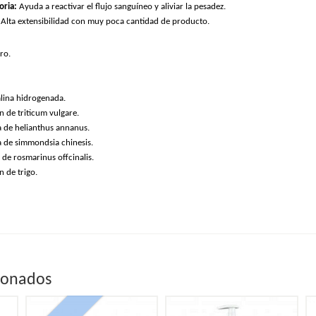
oria:
Ayuda a reactivar el flujo sanguíneo y aliviar la pesadez.
Alta extensibilidad con muy poca cantidad de producto.
ro.
.
alina hidrogenada.
 de triticum vulgare.
a de helianthus annanus.
a de simmondsia chinesis.
 de rosmarinus offcinalis.
 de trigo.
ionados