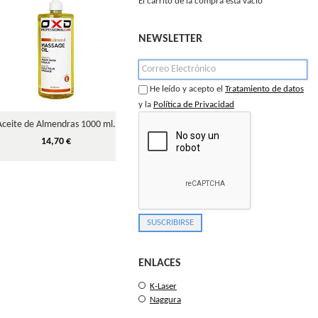
El carrito de la compra está vacío
Agotado
NEWSLETTER
He leído y acepto el
Tratamiento de datos
y la
Política de Privacidad
Aceite de Almendras 1000 ml.
Crema Neutra Masajes
Bálsamo
Prolongados...
14,70 €
15,00 €
ENLACES
K-Laser
Naggura