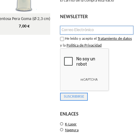
El carrito de la compra está vacío
NEWSLETTER
entosa Pera Goma (Ø 2,3 cm).
Ventosa Pera Goma (Ø 4 cm).
Aguja Ster
7,00 €
7,60 €
He leído y acepto el
Tratamiento de datos
y la
Política de Privacidad
ENLACES
K-Laser
Naggura