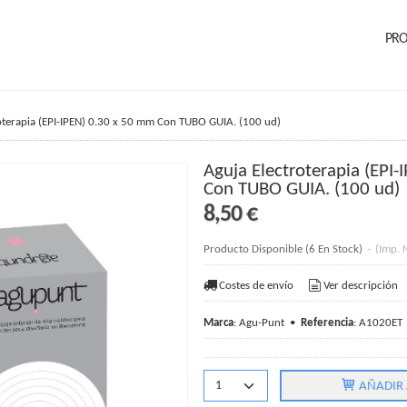
PR
oterapia (EPI-IPEN) 0.30 x 50 mm Con TUBO GUIA. (100 ud)
Aguja Electroterapia (EPI
Con TUBO GUIA. (100 ud)
8,50 €
Producto Disponible
(6 En Stock)
-
(Imp. 
Costes de envío
Ver descripción
Marca
:
Agu-Punt
•
Referencia
:
A1020ET
AÑADIR 